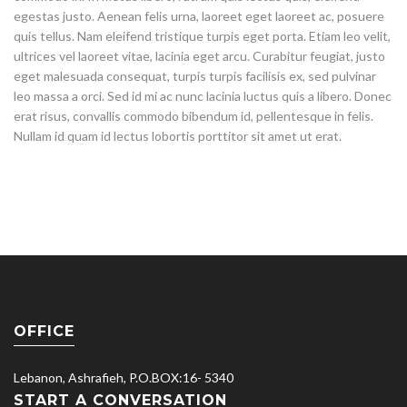
egestas justo. Aenean felis urna, laoreet eget laoreet ac, posuere
quis tellus. Nam eleifend tristique turpis eget porta. Etiam leo velit,
ultrices vel laoreet vitae, lacinia eget arcu. Curabitur feugiat, justo
eget malesuada consequat, turpis turpis facilisis ex, sed pulvinar
leo massa a orci. Sed id mi ac nunc lacinia luctus quis a libero. Donec
erat risus, convallis commodo bibendum id, pellentesque in felis.
Nullam id quam id lectus lobortis porttitor sit amet ut erat.
OFFICE
Lebanon, Ashrafieh, P.O.BOX:16- 5340
START A CONVERSATION