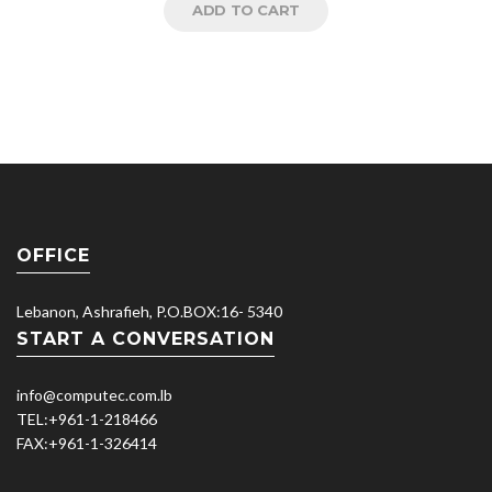
ADD TO CART
OFFICE
Lebanon, Ashrafieh, P.O.BOX:16- 5340
START A CONVERSATION
info@computec.com.lb
TEL:
+961-1-218466
FAX:
+961-1-326414