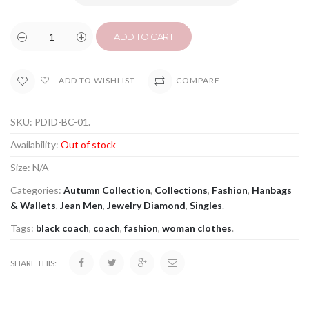
ADD TO CART
COMPARE
ADD TO WISHLIST
SKU:
PDID-BC-01
.
Availability:
Out of stock
Size:
N/A
Categories:
Autumn Collection
,
Collections
,
Fashion
,
Hanbags
& Wallets
,
Jean Men
,
Jewelry Diamond
,
Singles
.
Tags:
black coach
,
coach
,
fashion
,
woman clothes
.
SHARE THIS: